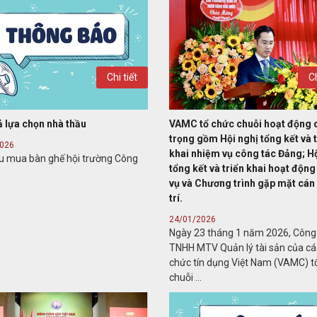
Chi tiết
Ch
ả lựa chọn nhà thầu
VAMC tổ chức chuỗi hoạt động 
trọng gồm Hội nghị tổng kết và t
2026
khai nhiệm vụ công tác Đảng; Hộ
ầu mua bàn ghế hội trường Công
tổng kết và triển khai hoạt độn
vụ và Chương trình gặp mặt cán
trí.
24/01/2026
Ngày 23 tháng 1 năm 2026, Công
TNHH MTV Quản lý tài sản của cá
chức tín dụng Việt Nam (VAMC) t
chuỗi ...