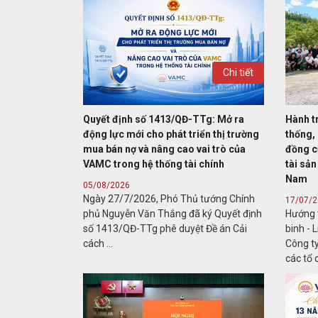
Chi tiết
Quyết định số 1413/QĐ-TTg: Mở ra
Hành t
động lực mới cho phát triển thị trường
thống, 
mua bán nợ và nâng cao vai trò của
đồng c
VAMC trong hệ thống tài chính
tài sản
Nam
05/08/2026
Ngày 27/7/2026, Phó Thủ tướng Chính
17/07/
phủ Nguyễn Văn Thắng đã ký Quyết định
Hướng 
số 1413/QĐ-TTg phê duyệt Đề án Cải
binh - 
cách ...
Công t
các tổ c