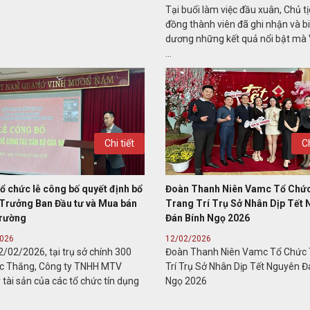
Tại buổi làm việc đầu xuân, Chủ tị
đồng thành viên đã ghi nhận và b
dương những kết quả nổi bật m
...
Chi tiết
Ch
ổ chức lễ công bố quyết định bổ
Đoàn Thanh Niên Vamc Tổ Chứ
Trưởng Ban Đầu tư và Mua bán
Trang Trí Trụ Sở Nhân Dịp Tết
trường
Đán Bính Ngọ 2026
2026
12/02/2026
/02/2026, tại trụ sở chính 300
Đoàn Thanh Niên Vamc Tổ Chức 
c Thắng, Công ty TNHH MTV
Trí Trụ Sở Nhân Dịp Tết Nguyên Đ
 tài sản của các tổ chức tín dụng
Ngọ 2026