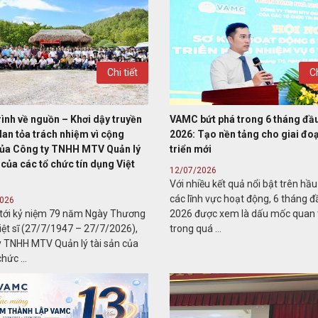
Chi tiết
Ch
rình về nguồn – Khơi dậy truyền
VAMC bứt phá trong 6 tháng đầ
lan tỏa trách nhiệm vì cộng
2026: Tạo nền tảng cho giai đo
ủa Công ty TNHH MTV Quản lý
triển mới
 của các tổ chức tín dụng Việt
12/07/2026
Với nhiều kết quả nổi bật trên hầu
các lĩnh vực hoạt động, 6 tháng 
2026
tới kỷ niệm 79 năm Ngày Thương
2026 được xem là dấu mốc quan 
Liệt sĩ (27/7/1947 – 27/7/2026),
trong quá ...
y TNHH MTV Quản lý tài sản của
hức ...