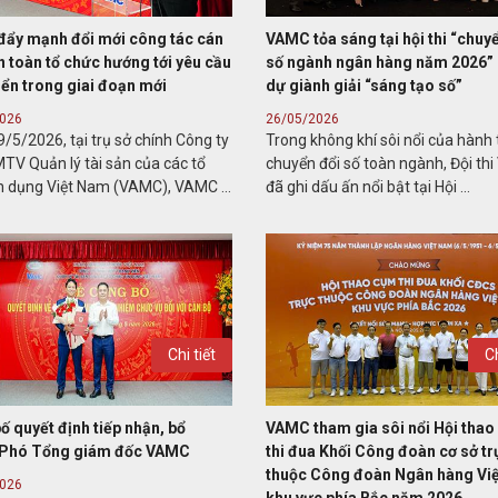
ẩy mạnh đổi mới công tác cán
VAMC tỏa sáng tại hội thi “chuy
n toàn tổ chức hướng tới yêu cầu
số ngành ngân hàng năm 2026” 
iển trong giai đoạn mới
dự giành giải “sáng tạo số”
2026
26/05/2026
/5/2026, tại trụ sở chính Công ty
Trong không khí sôi nổi của hành 
TV Quản lý tài sản của các tổ
chuyển đổi số toàn ngành, Đội th
n dụng Việt Nam (VAMC), VAMC ...
đã ghi dấu ấn nổi bật tại Hội ...
Chi tiết
Ch
ố quyết định tiếp nhận, bổ
VAMC tham gia sôi nổi Hội tha
 Phó Tổng giám đốc VAMC
thi đua Khối Công đoàn cơ sở tr
thuộc Công đoàn Ngân hàng Vi
2026