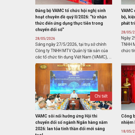
Đảng bộ VAMC tổ chức hội nghị sinh
VAMC đ
hoạt chuyên đề quý II/2026: “từ nhận
bộ, kiệ
thức đến ứng dụng thực tiễn trong
phát tr
chuyển đổi số”
28/05/
Ngày 29
28/05/2026
Sáng ngày 27/5/2026, tại trụ sở chính
TNHH M
Công ty TNHH MTV Quản lý tài sản của
chức tí
các tổ chức tín dụng Việt Nam (VAMC), ...
Chi tiết
VAMC sôi nổi hưởng ứng Hội thi
Công b
chuyển đổi số ngành Ngân hàng năm
nhiệm
2026: lan tỏa tinh thần đổi mới sáng
18/05/