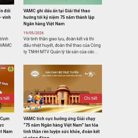
ển đổi
VAMC ghi dấu ấn tại Giải thể thao
- vinh
hướng tới kỷ niệm 75 năm thành lập
Ngân hàng Việt Nam
19/05/2026
trình
Với tinh thần giao lưu, đoàn kết và thi
i VAMC
đấu nhiệt huyết, đoàn thể thao của Công
ty TNHH MTV Quản lý tài sản của các ...
i tiết
Chi tiết
o Cụm
VAMC tích cực hưởng ứng Giải chạy
ực
“75 năm Ngân hàng Việt Nam” lan tỏa
ệt Nam
tinh thần rèn luyện sức khỏe, đoàn kết