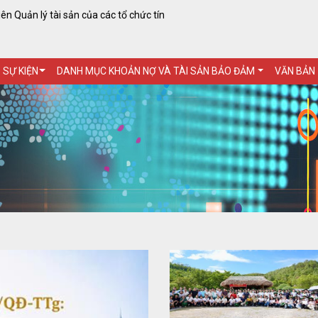
n Quản lý tài sản của các tổ chức tín
- SỰ KIỆN
DANH MỤC KHOẢN NỢ VÀ TÀI SẢN BẢO ĐẢM
VĂN BẢN