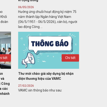
vì cộng đồng
06/05/2026
ao
Hưởng ứng chuỗi hoạt động kỷ niệm 75
 Khối
năm thành lập Ngân hàng Việt Nam
g đoàn
(06/5/1951 - 06/5/2026), cán bộ, người
lao động Công ...
i tiết
Chi tiết
ần
Thư mời chào giá xây dựng bộ nhận
 và
diện thương hiệu của VAMC
ại Công
27/02/2026
a các
VAMC xin thông báo như sau:
 nhánh