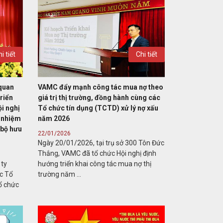
i tiết
Chi tiết
quan
VAMC đẩy mạnh công tác mua nợ theo
riển
giá trị thị trường, đồng hành cùng các
i nghị
Tổ chức tín dụng (TCTD) xử lý nợ xấu
g nhiệm
năm 2026
 bộ hưu
22/01/2026
Ngày 20/01/2026, tại trụ sở 300 Tôn Đức
Thắng, VAMC đã tổ chức Hội nghị định
 ty
hướng triển khai công tác mua nợ thị
c Tổ
trường năm ...
ổ chức