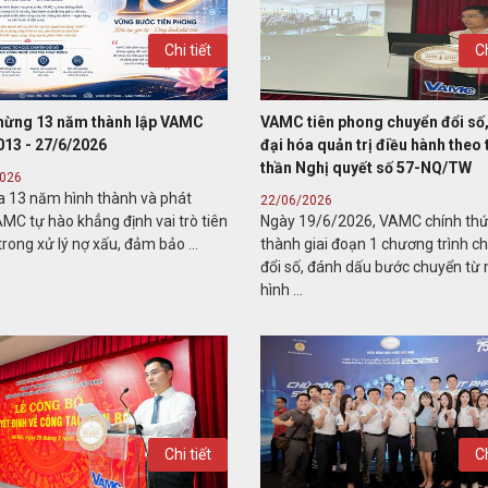
Chi tiết
Ch
ừng 13 năm thành lập VAMC
VAMC tiên phong chuyển đổi số,
013 - 27/6/2026
đại hóa quản trị điều hành theo 
thần Nghị quyết số 57-NQ/TW
2026
a 13 năm hình thành và phát
22/06/2026
AMC tự hào khẳng định vai trò tiên
Ngày 19/6/2026, VAMC chính th
rong xử lý nợ xấu, đảm bảo ...
thành giai đoạn 1 chương trình c
đổi số, đánh dấu bước chuyển từ
hình ...
Chi tiết
Ch