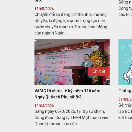
tạo!
Sáng na
Công t
18/05/2026
Chuyển đổi số đang trở thành xu hướng
các tổ 
tất yếu, là động lực quan trọng tạo nên
bước chuyển mạnh mẽ trong hoạt động
của ngành Ngân ...
Chi tiết
VAMC tổ chức Lễ kỷ niệm 116 năm
Thông 
Ngày Quốc tế Phụ nữ 8/3
03/03/
Gói thầ
10/03/2026
Sáng ngày 06/3/2026, tại trụ sở chính,
lập BC
Công đoàn Công ty TNHH Một thành viên
kết th
Quản lý tài sản của các ...