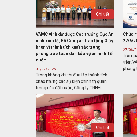
Chi tiết
VAMC vinh dự được Cục trưởng Cục An
Chúc m
ninh kinh tế, Bộ Công an trao tặng Giấy
27/6/2
khen vì thành tích xuất sắc trong
27/06/
phong trào toàn dân bảo vệ an ninh Tổ
Trải qu
quốc
triển,V
phong t
01/07/2026
Trong không khí thi đua lập thành tích
chào mừng các sự kiện chính trị quan
trọng của đất nước, Công ty TNHH ...
Chi tiết