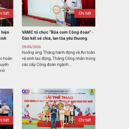
i tiết
Chi tiết
 hiện
VAMC tổ chức “Bữa cơm Công đoàn” -
tinh
Gắn kết sẻ chia, lan tỏa yêu thương
29/05/2026
Hưởng ứng Tháng hành động về An toàn
ức hoàn
vệ sinh lao động, Tháng Công nhân trong
huyển
các cấp Công đoàn ngành ...
 mô
i tiết
Chi tiết