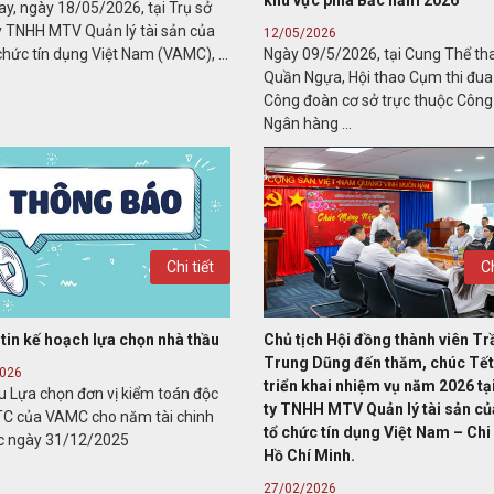
khu vực phía Bắc năm 2026
y, ngày 18/05/2026, tại Trụ sở
y TNHH MTV Quản lý tài sản của
12/05/2026
chức tín dụng Việt Nam (VAMC), ...
Ngày 09/5/2026, tại Cung Thể th
Quần Ngựa, Hội thao Cụm thi đua
Công đoàn cơ sở trực thuộc Côn
Ngân hàng ...
Chi tiết
Ch
tin kế hoạch lựa chọn nhà thầu
Chủ tịch Hội đồng thành viên Tr
Trung Dũng đến thăm, chúc Tết
2026
triển khai nhiệm vụ năm 2026 t
u Lựa chọn đơn vị kiểm toán độc
ty TNHH MTV Quản lý tài sản củ
TC của VAMC cho năm tài chinh
tổ chức tín dụng Việt Nam – Chi
úc ngày 31/12/2025
Hồ Chí Minh.
27/02/2026