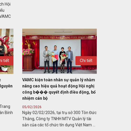
ch Hội
iểu
à VAMC
i tiết
Chi tiết
c
VAMC kiện toàn nhân sự quản lý nhằm
 Nguyên
nâng cao hiệu quả hoạt động Hội nghị
công b��� quyết định điều động, bổ
nhiệm cán bộ
Trang
05/02/2026
án Bính
Ngày 02/02/2026, tại trụ sở 300 Tôn Đức
Thắng, Công ty TNHH MTV Quản lý tài
sản của các tổ chức tín dụng Việt Nam ...