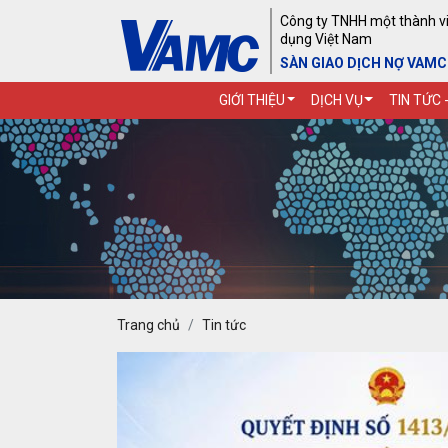
Công ty TNHH một thành viê
dụng Việt Nam
SÀN GIAO DỊCH NỢ VAMC
GIỚI THIỆU
DỊCH VỤ
TIN TỨC 
Trang chủ
Tin tức