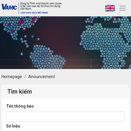
Công ty THH một thành viên Quản
lý tài sản của các tổ chức tín dụng
việt Nam
SÀN GIAO DỊCH NỢ VAMC
Homepage
Anouncement
Tìm kiếm
Tên thông báo
Số hiệu