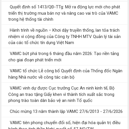
Quyết định số 1413/QĐ-TTg: Mở ra động lực mới cho phát
triển thị trường mua bán nợ và nâng cao vai trò của VAMC
trong hệ thống tài chính
Hành trình về nguồn – Khơi dậy truyền thống, lan tỏa trách
nhiệm vì cộng đồng của Công ty TNHH MTV Quản lý tài sản
của các tổ chức tín dụng Việt Nam
VAMC bứt phá trong 6 tháng đầu năm 2026: Tạo nền tảng
cho giai đoạn phát triển mới
VAMC tổ chức Lễ công bố Quyết định của Thống đốc Ngân
hàng Nhà nước về công tác cán bộ
VAMC vinh dự được Cục trưởng Cục An ninh kinh tế, Bộ
Công an trao tặng Giấy khen vì thành tích xuất sắc trong
phong trào toàn dân bảo vệ an ninh Tổ quốc
Chúc mừng 13 năm thành lập VAMC 27/6/2013 - 27/6/2026
VAMC tiên phong chuyển đổi số, hiện đại hóa quản trị điều
hành theo tinh thần Nghị quyết số 57-NQ/TW