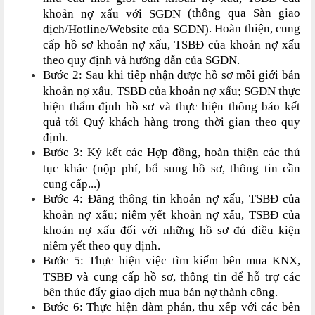
(thông qua Sàn giao
khoản nợ xấu với SGDN
. Hoàn thiện, cung
dịch/Hotline/Website của SGDN)
cấp hồ sơ khoản nợ xấu, TSBĐ của khoản nợ xấu
theo quy định và hướng dẫn của SGDN.
Bước 2: Sau khi tiếp nhận được hồ sơ môi giới bán
khoản nợ xấu, TSBĐ của khoản nợ xấu; SGDN thực
hiện thẩm định hồ sơ và thực hiện thông báo kết
quả tới Quý khách hàng trong thời gian theo quy
định.
Bước 3: Ký kết các Hợp đồng, hoàn thiện các thủ
tục khác (nộp phí, bổ sung hồ sơ, thông tin cần
cung cấp...)
Bước 4: Đăng thông tin khoản nợ xấu, TSBĐ của
khoản nợ xấu; niêm yết khoản nợ xấu, TSBĐ của
khoản nợ xấu đối với những hồ sơ đủ điều kiện
niêm yết theo quy định.
Bước 5:
Thực hiện việc tìm kiếm bên mua KNX,
TSBĐ và cung cấp hồ sơ, thông tin để hỗ trợ các
bên thúc đẩy giao dịch mua bán nợ thành công.
Bước 6: Thực hiện đàm phán, thu xếp với các bên