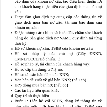
bảo đảm của khoản nợ xấu; tạo điều kiện thuận lợi
cho khách hàng thực hiện các giao dịch mua bán nợ
xấu.
Được Sàn giao dịch nợ cung cấp các thông tin về
giao dịch mua bán nợ xấu, tài sản bảo đảm của
khoản nợ xấu;
Được hưởng các chính sách ưu đãi, chăm sóc khách
hàng do Sàn giao dịch nợ VAMC quy định tại từng
thời kỳ.
Hồ sơ khoản nợ xấu, TSBĐ của khoản nợ xấu
Hồ sơ pháp lý của chủ nợ (Giấy ĐKKD,
CMND/CCCD/Hộ chiếu…);
Hồ sơ pháp lý, tài chính của khách hàng vay;
Hồ sơ cấp tín dụng, xử lý nợ;
Hồ sơ tài sản bảo đảm của KNX;
Văn bản đề xuất về giá bán KNX; (nếu có)
Hợp đồng mua bán nợ; (nếu có)
Các tài liệu liên quan khác.
Quy trình thực hiện
Bước 1: Liên hệ với SGDN, đăng ký thông tin về
nhu cầu môi giới bán khoản nợ xấu, TSBĐ của