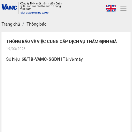
Công ty THH một thành viên Quản
lý tài sản của các tổ chức tín dụng
việt Nam
SÀN GIAO DỊCH NỢ VAMC
Trang chủ
Thông báo
THÔNG BÁO VỀ VIỆC CUNG CẤP DỊCH VỤ THẨM ĐỊNH GIÁ
19/03/2025
Số hiệu:
68/TB-VAMC-SGDN
|
Tải về máy