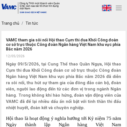
Công ty THH một thành viên Quản
lý tài sản của các tổ chức tín dụng
việt Nam
SÀN GIAO DỊCH NỢ VAMC
Trang chủ
Tin tức
VAMC tham gia sôi nổi Hội thao Cụm thi đua Khối Công đoàn
cơ sở trực thuộc Công đoàn Ngân hàng Việt Nam khu vực phía
Bắc năm 2026
12/05/2026
Ngày 09/5/2026, tại Cung Thể thao Quần Ngựa, Hội thao
Cụm thi đua Khối Công đoàn cơ sở trực thuộc Công đoàn
Ngân hàng Việt Nam khu vực phía Bắc năm 2026 đã diễn
ra sôi nổi, thu hút sự tham gia của đông đảo cán bộ, đoàn
viên, người lao động đến từ các đơn vị trong ngành Ngân
hàng. Trong không khí hào hứng, đoàn vận động viên của
VAMC đã để lại nhiều dấu ấn nổi bật với tinh thần thi đấu
nhiệt huyết, đoàn kết và chuyên nghiệp.
Hội thao là hoạt động ý nghĩa hướng tới Kỷ niệm 75 năm
Ngày thành lập Ngân hàng Việt Nam