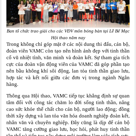
Ban tổ chức trao giải cho các VĐV môn bóng bàn tại Lễ Bế Mạc
Hội thao năm nay
Trong
không chỉ góp mặt ở các nội dung thi đấu, cán bộ,
đoàn viên VAMC còn tạo nên hình ảnh đẹp với tinh thần
cổ vũ nhiệt tình, văn minh và đoàn kết. Sự tham gia tích
cực của đoàn
vận động viên của
VAMC đã góp phần tạo
nên bầu không khí sôi động, lan tỏa tinh thần giao lưu,
hợp tác và kết nối giữa các đơn vị trong ngành Ngân
hàng.
Thông qua Hội thao, VAMC tiếp tục khẳng định sự quan
tâm đối với công tác chăm lo đời sống tinh thần, nâng
cao sức khỏe thể chất cho cán bộ, người lao động; đồng
thời xây dựng và lan tỏa văn hóa doanh nghiệp đoàn kết,
nhân văn và chuyên nghiệp. Đây cũng là dịp để cán bộ
VAMC tăng cường giao lưu, học hỏi, phát huy tinh thần
tập thể và tiếp tục xây dựng môi trường làm việc tích cực,