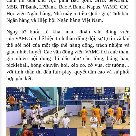
Cụm thi đua khu vực phía Bắc gồm: SHB, SeABank,
MSB, TPBank, LPBank, Bac A Bank, Napas, VAMC, CIC,
Học viện Ngân hàng, Nhà máy in tiền Quốc gia, Thời báo
Ngân hàng và Hiệp hội Ngân hàng Việt Nam.
Ngay từ buổi
Lễ khai mạc, đoàn
vận động viên
của
VAMC đã thể hiện tinh thần đồng đội, sự tự tin và khí
thế sôi nổi của một tập thể năng động, trách nhiệm và
giàu nhiệt huyết. Các vận động viên VAMC tích cực tham
gia nhiều nội dung thi đấu như cầu lông, bóng bàn,
pickleball, bóng chuyền hơi, kéo co, cờ vua, cờ tướng…
với tinh thần thi đấu fair-play, quyết tâm cao và sự phối
hợp gắn kết.