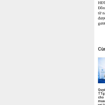
HĐT
Đồn
từ 
đượ
gươn
Cù
Quy
TTg
cho 
mua
vai 