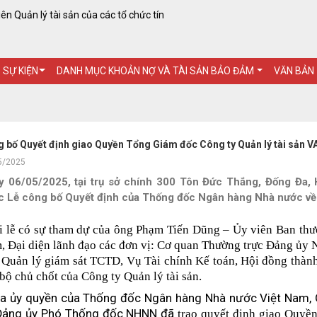
n Quản lý tài sản của các tổ chức tín
- SỰ KIỆN
DANH MỤC KHOẢN NỢ VÀ TÀI SẢN BẢO ĐẢM
VĂN BẢN
 bố Quyết định giao Quyền Tổng Giám đốc Công ty Quản lý tài sản 
5/2025
y 06/05/2025, tại trụ sở chính 300 Tôn Đức Thắng, Đống Đa, 
c Lễ công bố Quyết định của Thống đốc Ngân hàng Nhà nước về 
i lễ có sự tham dự của ông Phạm Tiến Dũng – Ủy viên Ban t
, Đại diện lãnh đạo các đơn vị: Cơ quan Thường trực Đảng ủy
 Quản lý giám sát TCTD, Vụ Tài chính Kế toán, Hội
đồng thành
bộ chủ chốt của Công ty Quản lý tài sản.
a ủy quyền của Thống đốc Ngân hàng Nhà nước Việt Nam, 
Đảng ủy Phó Thống đốc NHNN đã
trao quyết định giao Quy