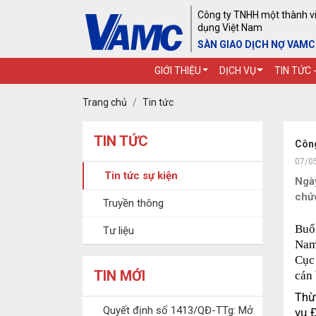
Công ty TNHH một thành viê
dụng Việt Nam
SÀN GIAO DỊCH NỢ VAMC
GIỚI THIỆU
DỊCH VỤ
TIN TỨC 
Trang chủ
Tin tức
TIN TỨC
Công
07/0
Tin tức sự kiện
Ngà
chứ
Truyền thông
Buổ
Tư liệu
Nam
Cục
TIN MỚI
cán 
Thừ
Quyết định số 1413/QĐ-TTg: Mở
vụ 