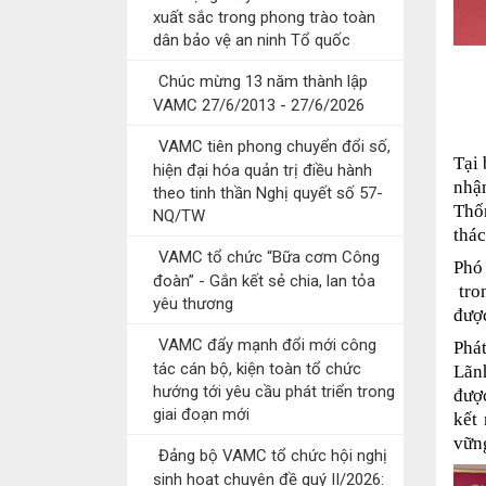
xuất sắc trong phong trào toàn
dân bảo vệ an ninh Tổ quốc
Chúc mừng 13 năm thành lập
VAMC 27/6/2013 - 27/6/2026
VAMC tiên phong chuyển đổi số,
Tại
hiện đại hóa quản trị điều hành
nhậ
theo tinh thần Nghị quyết số 57-
Thố
NQ/TW
thác
VAMC tổ chức “Bữa cơm Công
Phó
đoàn” - Gắn kết sẻ chia, lan tỏa
tro
yêu thương
được
VAMC đẩy mạnh đổi mới công
Phá
tác cán bộ, kiện toàn tổ chức
Lãn
hướng tới yêu cầu phát triển trong
đượ
giai đoạn mới
kết
vữn
Đảng bộ VAMC tổ chức hội nghị
sinh hoạt chuyên đề quý II/2026: