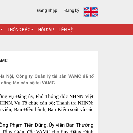
Đăng nhập
Đăng ký
THÔNG BÁO
HỎI ĐÁP
LIÊN HỆ
VAMC
Hà Nội, Công ty Quản lý tài sản VAMC đã tổ
công tác cán bộ tại VAMC.
hường vụ Đảng ủy, Phó Thống đốc NHNN Việt
 NHNN, Vụ Tổ chức cán bộ; Thanh tra NHNN;
 viên, Ban Điều hành, Ban Kiểm soát
và các
Ông Phạm Tiến Dũng, Ủy viên Ban Thường
ền Tổng Giám đốc VAMC cho ông Đặng Đình