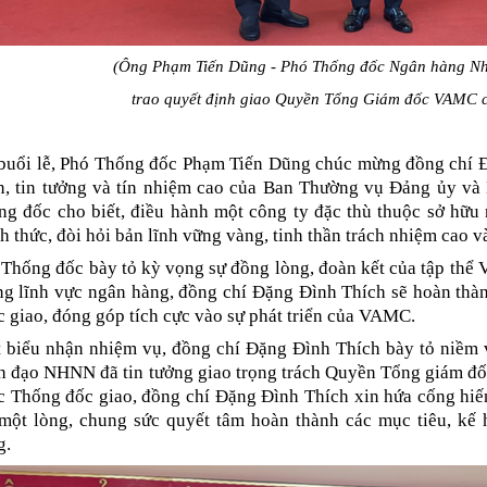
(Ông Phạm Tiến Dũng - Phó Thống đốc Ngân hàng N
trao quyết định giao Quyền Tổng Giám đốc VAMC 
 buổi lễ, Phó Thống đốc Phạm Tiến Dũng chúc mừng đồng chí Đ
n, tin tưởng và tín nhiệm cao của Ban Thường vụ Đảng ủy v
ng đốc cho biết, điều hành một công ty đặc thù thuộc sở hữ
h thức, đòi hỏi bản lĩnh vững vàng, tinh thần trách nhiệm cao 
 Thống đốc bày tỏ kỳ vọng sự đồng lòng, đoàn kết của tập th
ng lĩnh vực ngân hàng, đồng chí Đặng Đình Thích sẽ hoàn thàn
 giao, đóng góp tích cực vào sự phát triển của VAMC.
t biểu nhận nhiệm vụ, đồng chí Đặng Đình Thích bày tỏ niềm 
h đạo NHNN đã tin tưởng giao trọng trách Quyền Tổng giám đ
c Thống đốc giao, đồng chí Đặng Đình Thích xin hứa cống hiế
 một lòng, chung sức quyết tâm hoàn thành các mục tiêu, kế
g.