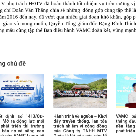
V phụ trách HĐTV đã hoàn thành tốt nhiệm vụ trên cương vị
g chí Đoàn Văn Thắng chia sẻ những đóng góp cùng tập thể 
năm 2016 đến nay, đã vượt qua nhiều giai đoạn khó khăn, góp
c giao và mong muốn, Quyền Tổng giám đốc Đặng Đình Thích ti
g mẫu cùng tập thể Ban điều hành VAMC đoàn kết, vững mạnh, t
ng chủ đề
ết định số 1413/QĐ-
Hành trình về nguồn – Khơi
VAMC bứ
: Mở ra động lực mới
dậy truyền thống, lan tỏa
tháng đầ
phát triển thị trường
trách nhiệm vì cộng đồng
nền tảng
 bán nợ và nâng cao
của Công ty TNHH MTV
phát triển
trò của VAMC trong hệ
Quản lý tài sản của các tổ