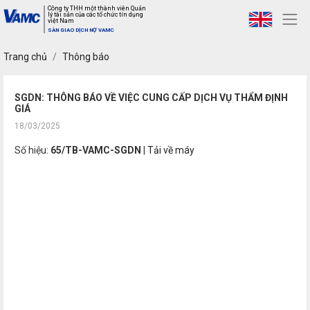
Công ty THH một thành viên Quản
lý tài sản của các tổ chức tín dụng
việt Nam
SÀN GIAO DỊCH NỢ VAMC
Trang chủ
Thông báo
SGDN: THÔNG BÁO VỀ VIỆC CUNG CẤP DỊCH VỤ THẨM ĐỊNH
GIÁ
18/03/2025
Số hiệu:
65/TB-VAMC-SGDN
|
Tải về máy