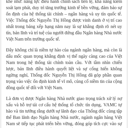
khe như: năng lực điều hành chính sách tiền tệ, khả năng kiểm
soát lạm phát, duy trì tăng trưởng kinh tế bền vững, đảm bảo sự
ổn định của hệ thống tài chính – ngân hàng và uy tín quốc tế.
Việc Thống đốc Nguyễn Thị Hồng được vinh danh ở vị trí cao
nhất trong bảng xếp hạng năm nay là sự khẳng định rõ nét uy
tín, bản lĩnh và trí tuệ của người đứng đầu Ngân hàng Nhà nước
Việt Nam trên trường quốc tế.
Đây không chỉ là niềm tự hào của ngành ngân hàng, mà còn là
dấu mốc quan trọng khẳng định vị thế ngày càng cao của Việt
Nam trong hệ thống tài chính toàn cầu. Với tầm nhìn chiến
lược, bản lĩnh điều hành quyết liệt và sự cống hiến không
ngừng nghỉ, Thống đốc Nguyễn Thị Hồng đã góp phần quan
trọng vào việc ổn định kinh tế vĩ mô, củng cố niềm tin của cộng
đồng quốc tế đối với Việt Nam.
Là đơn vị được Ngân hàng Nhà nước giao trọng trách xử lý nợ
xấu và hỗ trợ tái cơ cấu hệ thống tổ chức tín dụng, VAMC tự
hào và tin tưởng rằng dưới sự lãnh đạo của Thống đốc cùng tập
thể Ban lãnh đạo Ngân hàng Nhà nước, ngành ngân hàng Việt
Nam sẽ tiếp tục phát triển bền vững, đóng góp tích cực vào sự